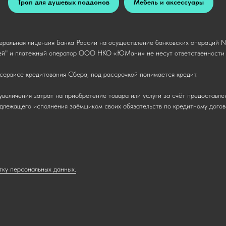
Трап для душевых поддонов
Мебель и аксессуары
ральная лицензия Банка России на осуществление банковских операций № 
й" и платежный оператор ООО НКО «ЮМани» не несут ответственности п
сервисе кредитования Сбера, под рассрочкой понимается кредит.
увеличения затрат на приобретение товара или услуги за счёт предоставле
надлежащего исполнения заёмщиком своих обязательств по кредитному догов
тку персональных данных.