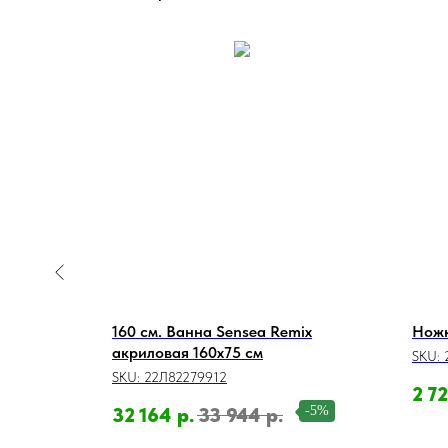
ce W9FA-
160 см. Ванна Sensea Remix
Ножк
0x70 см
акриловая 160x75 см
SKU:
SKU:
22Л82279912
2 7
-13%
-5%
32 164
р.
33 944
р.