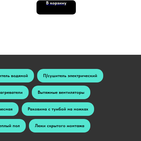
В корзину
итель водяной
П/сушитель электрический
агреватели
Вытяжные вентиляторы
весная
Раковина с тумбой на ножках
еплый пол
Люки скрытого монтажа