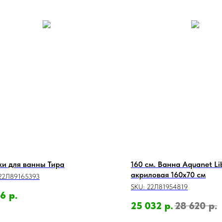
и для ванны Тира
160 см. Ванна Aquanet Li
акриловая 160x70 см
22Л89165393
SKU:
22Л81954819
26
р.
25 032
р.
28 620
р.