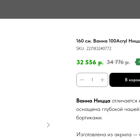
160 см. Ванна 100Acryl Ниц
SKU:
22Л83240772
32 556
р.
34 776
р.
В корз
Ванна Ницца
отличается
оснащена глубокой чашей
бортиками.
Изготовлена из акрила —