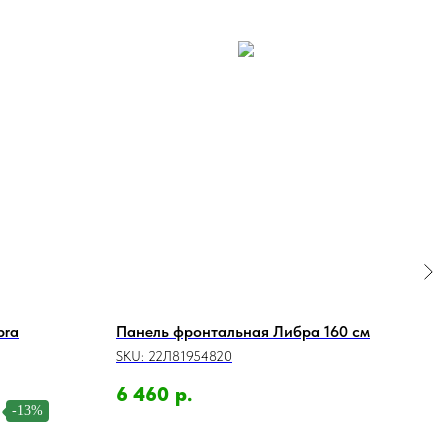
bra
Панель фронтальная Либра 160 см
160
160
SKU:
22Л81954820
SKU:
6 460
р.
-13%
33 