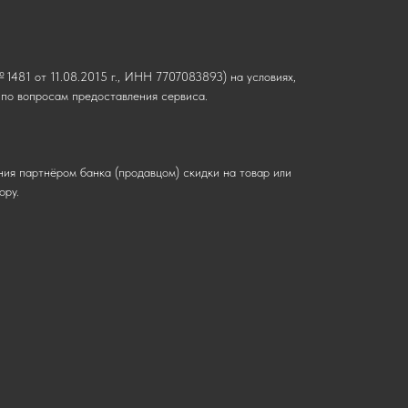
1481 от 11.08.2015 г., ИНН 7707083893) на условиях,
о вопросам предоставления сервиса.
ния партнёром банка (продавцом) скидки на товар или
ору.