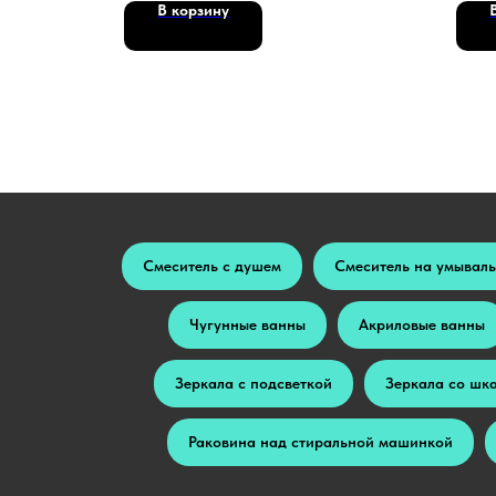
В корзину
Смеситель с душем
Смеситель на умывал
Чугунные ванны
Акриловые ванны
Зеркала с подсветкой
Зеркала со шк
Раковина над стиральной машинкой