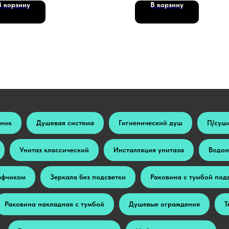
В корзину
В корзину
ьник
Душевая система
Гигиенический душ
П/суш
Унитаз классический
Инсталляция унитаза
Водон
афчиком
Зеркала без подсветки
Раковина с тумбой под
Раковина накладная с тумбой
Душевые ограждения
Т