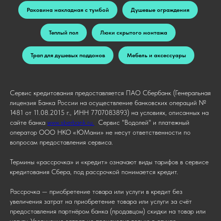
Раковина накладная с тумбой
Душевые ограждения
Теплый пол
Люки скрытого монтажа
Трап для душевых поддонов
Мебель и аксессуары
Сервис кредитования предоставляется ПАО Сбербанк (Генеральная
лицензия Банка России на осуществление банковских операций №
1481 от 11.08.2015 г., ИНН 7707083893) на условиях, описанных на
сайте банка
www.sberbank.ru.
Сервис "Водолей" и платежный
оператор ООО НКО «ЮМани» не несут ответственности по
вопросам предоставления сервиса.
Термины «рассрочка» и «кредит» означают виды тарифов в сервисе
кредитования Сбера, под рассрочкой понимается кредит.
Рассрочка — приобретение товара или услуги в кредит без
увеличения затрат на приобретение товара или услуги за счёт
предоставления партнёром банка (продавцом) скидки на товар или
услугу. Увеличение затрат не происходит только в случае