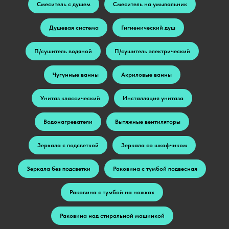
Смеситель с душем
Смеситель на умывальник
Душевая система
Гигиенический душ
П/сушитель водяной
П/сушитель электрический
Чугунные ванны
Акриловые ванны
Унитаз классический
Инсталляция унитаза
Водонагреватели
Вытяжные вентиляторы
Зеркала с подсветкой
Зеркала со шкафчиком
Зеркала без подсветки
Раковина с тумбой подвесная
Раковина с тумбой на ножках
Раковина над стиральной машинкой