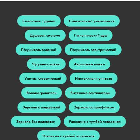
Смеситель с душем
Смеситель на умывальник
Душевая система
Гигиенический душ
П/сушитель водяной
П/сушитель электрический
Чугунные ванны
Акриловые ванны
Унитаз классический
Инсталляция унитаза
Водонагреватели
Вытяжные вентиляторы
Зеркала с подсветкой
Зеркала со шкафчиком
Зеркала без подсветки
Раковина с тумбой подвесная
Раковина с тумбой на ножках