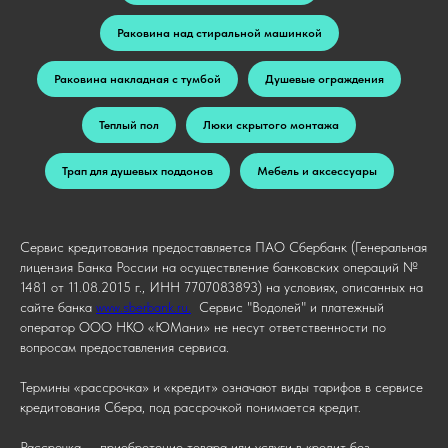
Раковина над стиральной машинкой
Раковина накладная с тумбой
Душевые ограждения
Теплый пол
Люки скрытого монтажа
Трап для душевых поддонов
Мебель и аксессуары
Сервис кредитования предоставляется ПАО Сбербанк (Генеральная
лицензия Банка России на осуществление банковских операций №
1481 от 11.08.2015 г., ИНН 7707083893) на условиях, описанных на
сайте банка
www.sberbank.ru.
Сервис "Водолей" и платежный
оператор ООО НКО «ЮМани» не несут ответственности по
вопросам предоставления сервиса.
Термины «рассрочка» и «кредит» означают виды тарифов в сервисе
кредитования Сбера, под рассрочкой понимается кредит.
Рассрочка — приобретение товара или услуги в кредит без