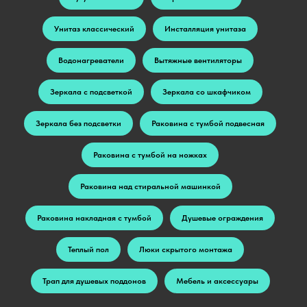
Унитаз классический
Инсталляция унитаза
Водонагреватели
Вытяжные вентиляторы
Зеркала с подсветкой
Зеркала со шкафчиком
Зеркала без подсветки
Раковина с тумбой подвесная
Раковина с тумбой на ножках
Раковина над стиральной машинкой
Раковина накладная с тумбой
Душевые ограждения
Теплый пол
Люки скрытого монтажа
Трап для душевых поддонов
Мебель и аксессуары