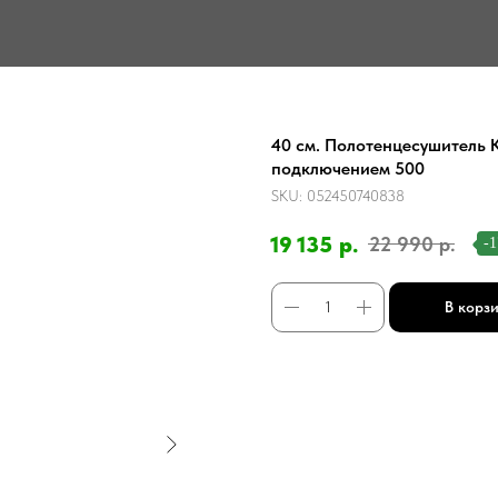
40 см. Полотенцесушитель 
подключением 500
SKU:
052450740838
19 135
р.
22 990
р.
-
В корз