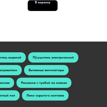
В корзину
итель водяной
П/сушитель электрический
агреватели
Вытяжные вентиляторы
весная
Раковина с тумбой на ножках
еплый пол
Люки скрытого монтажа