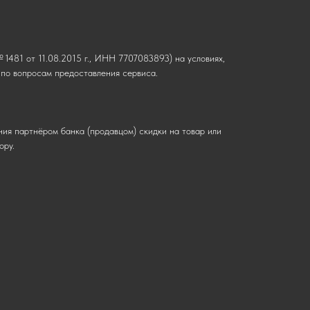
1481 от 11.08.2015 г., ИНН 7707083893) на условиях,
о вопросам предоставления сервиса.
ния партнёром банка (продавцом) скидки на товар или
ору.