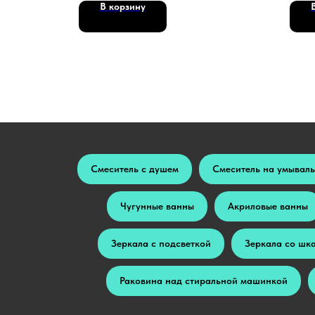
В корзину
Смеситель с душем
Смеситель на умывал
Чугунные ванны
Акриловые ванны
Зеркала с подсветкой
Зеркала со шк
Раковина над стиральной машинкой