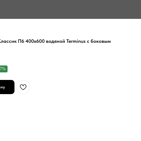
Классик П6 400х600 водяной Terminus с боковым
17%
ину