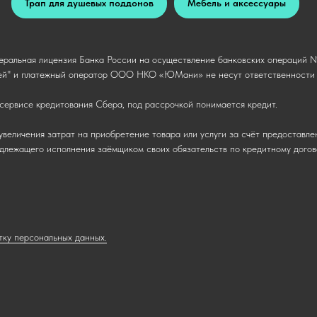
Трап для душевых поддонов
Мебель и аксессуары
ральная лицензия Банка России на осуществление банковских операций № 
й" и платежный оператор ООО НКО «ЮМани» не несут ответственности п
сервисе кредитования Сбера, под рассрочкой понимается кредит.
увеличения затрат на приобретение товара или услуги за счёт предоставле
надлежащего исполнения заёмщиком своих обязательств по кредитному догов
тку персональных данных.