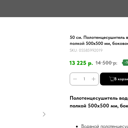
50 см. Полотенцесушитель 
полкой 500х500 мм, боково
SKU:
05585992019
13 225
р.
14 500
р.
-
В корз
Полотенцесушитель вод
полкой 500х500 мм, бо
Водяной полотенцесу