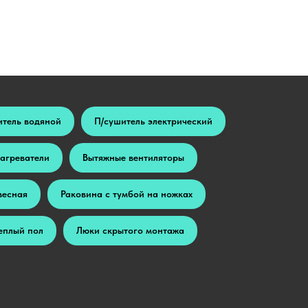
итель водяной
П/сушитель электрический
агреватели
Вытяжные вентиляторы
весная
Раковина с тумбой на ножках
еплый пол
Люки скрытого монтажа