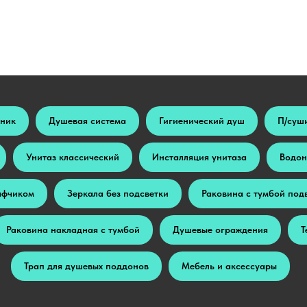
ьник
Душевая система
Гигиенический душ
П/суш
Унитаз классический
Инсталляция унитаза
Водон
афчиком
Зеркала без подсветки
Раковина с тумбой под
Раковина накладная с тумбой
Душевые ограждения
Т
Трап для душевых поддонов
Мебель и аксессуары