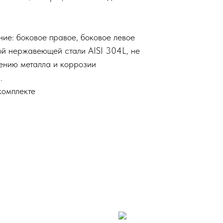
ие: боковое правое, боковое левое
ой нержавеющей стали AISI 304L, не
лению металла и коррозии
.
комплекте