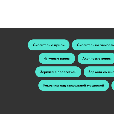
Смеситель с душем
Смеситель на умывал
Чугунные ванны
Акриловые ванны
Зеркала с подсветкой
Зеркала со шк
Раковина над стиральной машинкой