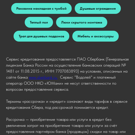
Раковина накладная с тумбой
Душевые ограждения
Теплый пол
Люки скрытого монтажа
Трап для душевых поддонов
Мебель и аксессуары
Сервис кредитования предоставляется ПАО Сбербанк (Генеральная
лицензия Банка России на осуществление банковских операций №
1481 от 11.08.2015 г., ИНН 7707083893) на условиях, описанных на
сайте банка
www.sberbank.ru.
Сервис "Водолей" и платежный
оператор ООО НКО «ЮМани» не несут ответственности по
вопросам предоставления сервиса.
Термины «рассрочка» и «кредит» означают виды тарифов в сервисе
кредитования Сбера, под рассрочкой понимается кредит.
Рассрочка — приобретение товара или услуги в кредит без
увеличения затрат на приобретение товара или услуги за счёт
предоставления партнёром банка (продавцом) скидки на товар или