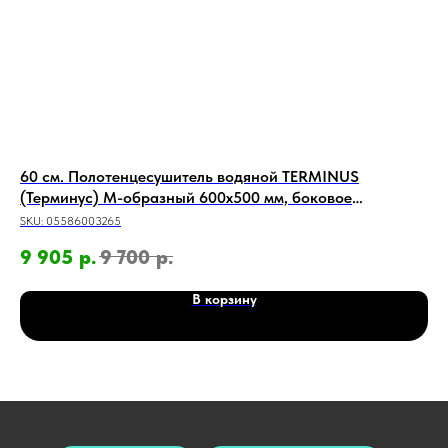
60 см. Полотенцесушитель водяной TERMINUS
60
(Терминус) М-образный 600х500 мм, боковое
(Т
подключение 600 мм
по
SKU:
05586003265
SKU
9 905
р.
9 700
р.
17
В корзину