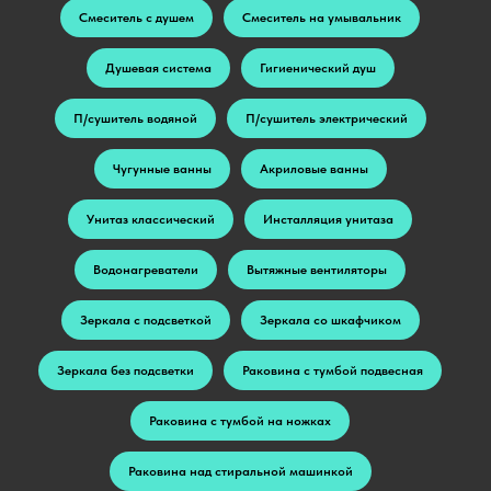
Смеситель с душем
Смеситель на умывальник
Душевая система
Гигиенический душ
П/сушитель водяной
П/сушитель электрический
Чугунные ванны
Акриловые ванны
Унитаз классический
Инсталляция унитаза
Водонагреватели
Вытяжные вентиляторы
Зеркала с подсветкой
Зеркала со шкафчиком
Зеркала без подсветки
Раковина с тумбой подвесная
Раковина с тумбой на ножках
Раковина над стиральной машинкой