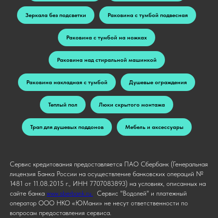
Зеркала без подсветки
Раковина с тумбой подвесная
Раковина с тумбой на ножках
Раковина над стиральной машинкой
Раковина накладная с тумбой
Душевые ограждения
Теплый пол
Люки скрытого монтажа
Трап для душевых поддонов
Мебель и аксессуары
Сервис кредитования предоставляется ПАО Сбербанк (Генеральная
лицензия Банка России на осуществление банковских операций №
1481 от 11.08.2015 г., ИНН 7707083893) на условиях, описанных на
сайте банка
www.sberbank.ru.
Сервис "Водолей" и платежный
оператор ООО НКО «ЮМани» не несут ответственности по
вопросам предоставления сервиса.