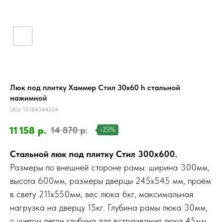
Люк под плитку Хаммер Стил 30х60 h стальной
нажимной
SKU:
15184344504
11 158
р.
14 870
р.
-25%
Стальной люк под плитку Стил 300х600.
Размеры по внешней стороне рамы: ширина 300мм,
высота 600мм, размеры дверцы 245х545 мм, проём
в свету 211х550мм, вес люка 6кг, максимальная
нагрузка на дверцу 15кг. Глубина рамы люка 30мм,
с учетом петли глубина для встраивания люка 45мм.