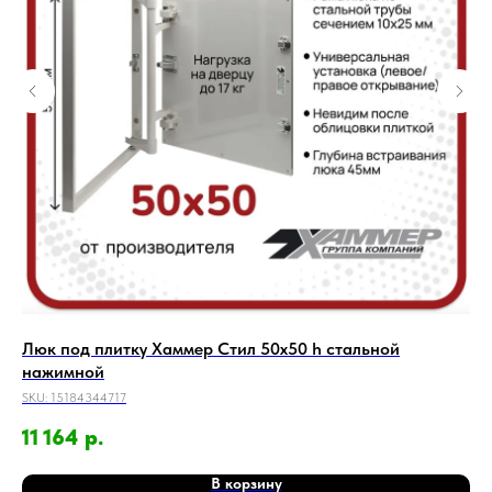
Люк под плитку Хаммер Стил 50х50 h стальной
Лю
нажимной
на
SKU:
15184344717
SKU
11 164
р.
9 
В корзину