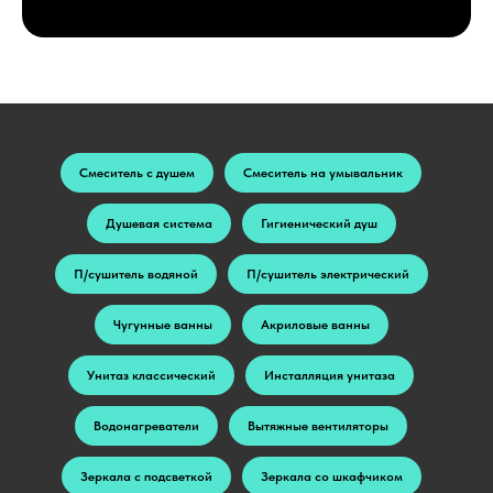
Смеситель с душем
Смеситель на умывальник
Душевая система
Гигиенический душ
П/сушитель водяной
П/сушитель электрический
Чугунные ванны
Акриловые ванны
Унитаз классический
Инсталляция унитаза
Водонагреватели
Вытяжные вентиляторы
Зеркала с подсветкой
Зеркала со шкафчиком