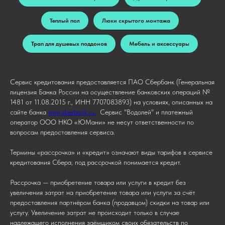
Теплый пол
Люки скрытого монтажа
Трап для душевых поддонов
Мебель и аксессуары
Сервис кредитования предоставляется ПАО Сбербанк (Генеральная
лицензия Банка России на осуществление банковских операций №
1481 от 11.08.2015 г., ИНН 7707083893) на условиях, описанных на
сайте банка
www.sberbank.ru.
Сервис "Водолей" и платежный
оператор ООО НКО «ЮМани» не несут ответственности по
вопросам предоставления сервиса.
Термины «рассрочка» и «кредит» означают виды тарифов в сервисе
кредитования Сбера, под рассрочкой понимается кредит.
Рассрочка — приобретение товара или услуги в кредит без
увеличения затрат на приобретение товара или услуги за счёт
предоставления партнёром банка (продавцом) скидки на товар или
услугу. Увеличение затрат не происходит только в случае
надлежащего исполнения заёмщиком своих обязательств по