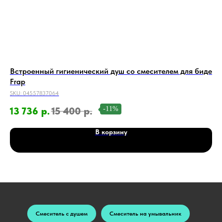
Встроенный гигиенический душ со смесителем для биде
Ги
Frap
SKU
SKU:
04557837064
10
-11%
13 736
р.
15 400
р.
В корзину
Смеситель с душем
Смеситель на умывальник