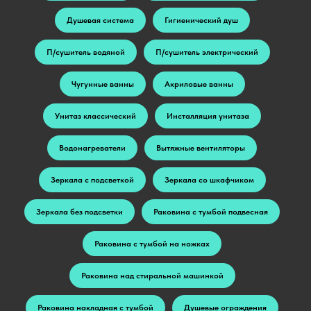
Душевая система
Гигиенический душ
П/сушитель водяной
П/сушитель электрический
Чугунные ванны
Акриловые ванны
Унитаз классический
Инсталляция унитаза
Водонагреватели
Вытяжные вентиляторы
Зеркала с подсветкой
Зеркала со шкафчиком
Зеркала без подсветки
Раковина с тумбой подвесная
Раковина с тумбой на ножках
Раковина над стиральной машинкой
Раковина накладная с тумбой
Душевые ограждения