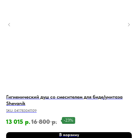
Гигиенический душ со смесителем для биде/унитаза
Ги
Shevanik
SKU
SKU:
041783041109
7 
-23%
13 015
р.
16 800
р.
В корзину