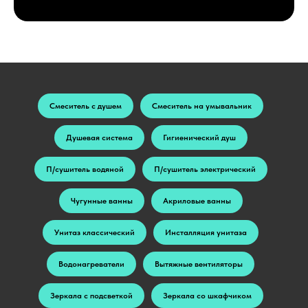
Смеситель с душем
Смеситель на умывальник
Душевая система
Гигиенический душ
П/сушитель водяной
П/сушитель электрический
Чугунные ванны
Акриловые ванны
Унитаз классический
Инсталляция унитаза
Водонагреватели
Вытяжные вентиляторы
Зеркала с подсветкой
Зеркала со шкафчиком