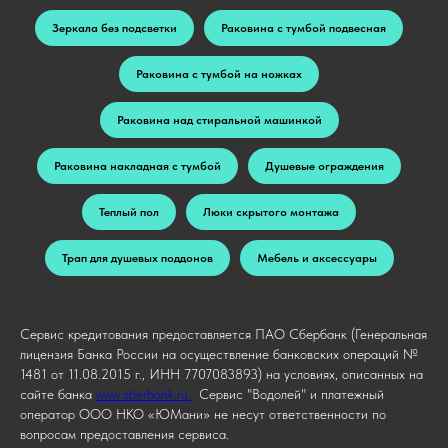
Зеркала без подсветки
Раковина с тумбой подвесная
Раковина с тумбой на ножках
Раковина над стиральной машинкой
Раковина накладная с тумбой
Душевые ограждения
Теплый пол
Люки скрытого монтажа
Трап для душевых поддонов
Мебель и аксессуары
Сервис кредитования предоставляется ПАО Сбербанк (Генеральная
лицензия Банка России на осуществление банковских операций №
1481 от 11.08.2015 г., ИНН 7707083893) на условиях, описанных на
сайте банка
www.sberbank.ru.
Сервис "Водолей" и платежный
оператор ООО НКО «ЮМани» не несут ответственности по
вопросам предоставления сервиса.