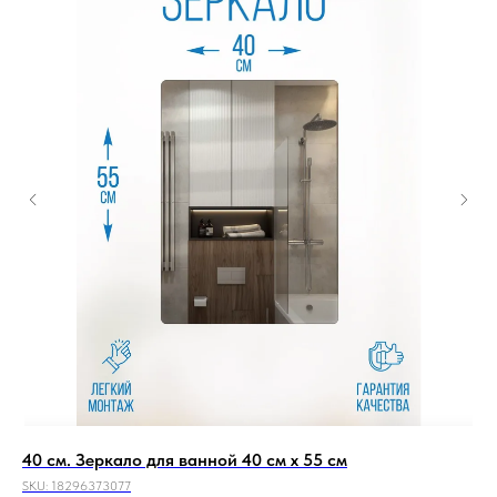
40 см. Зеркало для ванной 40 см х 55 см
50
SKU:
18296373077
SKU