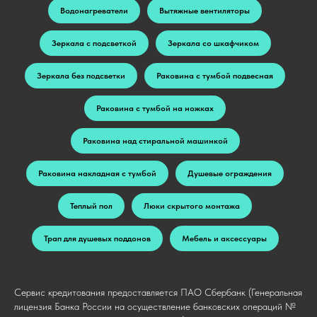
Водонагреватели
Вытяжные вентиляторы
Зеркала с подсветкой
Зеркала со шкафчиком
Зеркала без подсветки
Раковина с тумбой подвесная
Раковина с тумбой на ножках
Раковина над стиральной машинкой
Раковина накладная с тумбой
Душевые ограждения
Теплый пол
Люки скрытого монтажа
Трап для душевых поддонов
Мебель и аксессуары
Сервис кредитования предоставляется ПАО Сбербанк (Генеральная
лицензия Банка России на осуществление банковских операций №