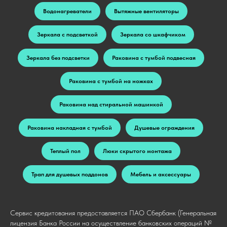
Водонагреватели
Вытяжные вентиляторы
Зеркала с подсветкой
Зеркала со шкафчиком
Зеркала без подсветки
Раковина с тумбой подвесная
Раковина с тумбой на ножках
Раковина над стиральной машинкой
Раковина накладная с тумбой
Душевые ограждения
Теплый пол
Люки скрытого монтажа
Трап для душевых поддонов
Мебель и аксессуары
Сервис кредитования предоставляется ПАО Сбербанк (Генеральная
лицензия Банка России на осуществление банковских операций №