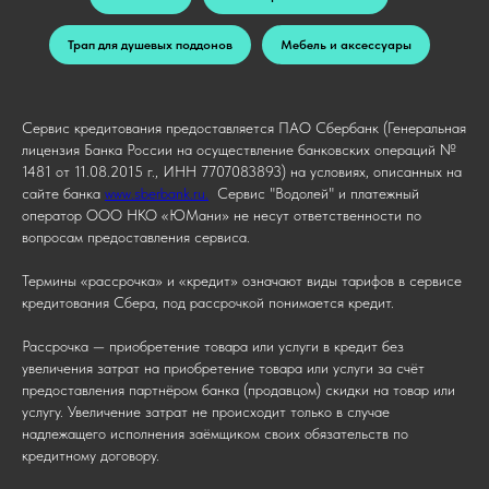
Трап для душевых поддонов
Мебель и аксессуары
Сервис кредитования предоставляется ПАО Сбербанк (Генеральная
лицензия Банка России на осуществление банковских операций №
1481 от 11.08.2015 г., ИНН 7707083893) на условиях, описанных на
сайте банка
www.sberbank.ru.
Сервис "Водолей" и платежный
оператор ООО НКО «ЮМани» не несут ответственности по
вопросам предоставления сервиса.
Термины «рассрочка» и «кредит» означают виды тарифов в сервисе
кредитования Сбера, под рассрочкой понимается кредит.
Рассрочка — приобретение товара или услуги в кредит без
увеличения затрат на приобретение товара или услуги за счёт
предоставления партнёром банка (продавцом) скидки на товар или
услугу. Увеличение затрат не происходит только в случае
надлежащего исполнения заёмщиком своих обязательств по
кредитному договору.