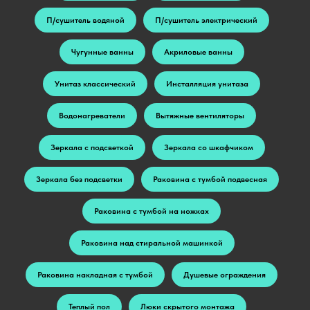
П/сушитель водяной
П/сушитель электрический
Чугунные ванны
Акриловые ванны
Унитаз классический
Инсталляция унитаза
Водонагреватели
Вытяжные вентиляторы
Зеркала с подсветкой
Зеркала со шкафчиком
Зеркала без подсветки
Раковина с тумбой подвесная
Раковина с тумбой на ножках
Раковина над стиральной машинкой
Раковина накладная с тумбой
Душевые ограждения
Теплый пол
Люки скрытого монтажа