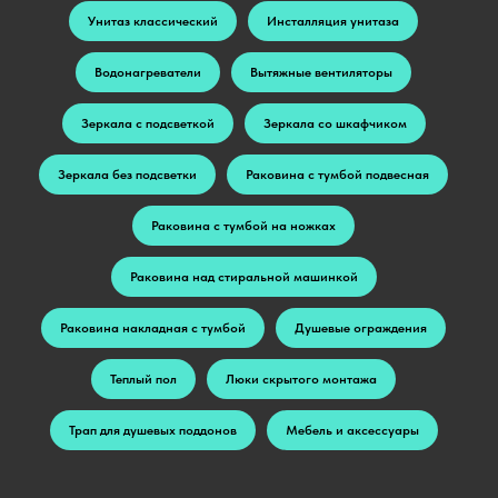
Унитаз классический
Инсталляция унитаза
Водонагреватели
Вытяжные вентиляторы
Зеркала с подсветкой
Зеркала со шкафчиком
Зеркала без подсветки
Раковина с тумбой подвесная
Раковина с тумбой на ножках
Раковина над стиральной машинкой
Раковина накладная с тумбой
Душевые ограждения
Теплый пол
Люки скрытого монтажа
Трап для душевых поддонов
Мебель и аксессуары