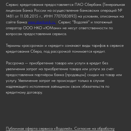
Сервис кредитования предоставляется ПАО Сбербанк (Генеральная
лицензия Банка России на осуществление банковских операций №
1481 от 11.08.2015 г., ИНН 7707083893) на условиях, описанных на
сайте банка
www.sberbank.ru.
Сервис "Водолей" и платежный
оператор ООО НКО «ЮМани» не несут ответственности по
вопросам предоставления сервиса.
Термины «рассрочка» и «кредит» означают виды тарифов в сервисе
кредитования Сбера, под рассрочкой понимается кредит.
Рассрочка — приобретение товара или услуги в кредит без
увеличения затрат на приобретение товара или услуги за счёт
предоставления партнёром банка (продавцом) скидки на товар или
услугу. Увеличение затрат не происходит только в случае
надлежащего исполнения заёмщиком своих обязательств по
кредитному договору.
Публичная оферта сервиса «Водолей». Согласие на обработку