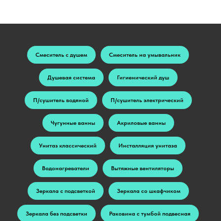
Смеситель с душем
Смеситель на умывальник
Душевая система
Гигиенический душ
П/сушитель водяной
П/сушитель электрический
Чугунные ванны
Акриловые ванны
Унитаз классический
Инсталляция унитаза
Водонагреватели
Вытяжные вентиляторы
Зеркала с подсветкой
Зеркала со шкафчиком
Зеркала без подсветки
Раковина с тумбой подвесная