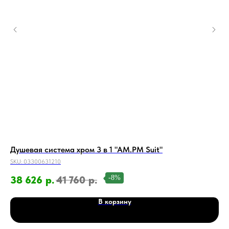
Душевая система хром 3 в 1 "AM.PM Suit"
Ду
SKU:
03300631210
SKU
-8%
38 626
р.
41 760
р.
26
В корзину