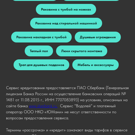
Раковина с тумбой на ножках
Раковина над стиральной машинкой
Раковина накладная с тумбой
Душевые ограждения
Теплый пол
Люки скрытого монтажа
Трап для душевых поддонов
Мебель и аксессуары
Сервис кредитования предоставляется ПАО Сбербанк (Генеральная
лицензия Банка России на осуществление банковских операций №
1481 от 11.08.2015 г., ИНН 7707083893) на условиях, описанных на
сайте банка
www.sberbank.ru.
Сервис "Водолей" и платежный
оператор ООО НКО «ЮМани» не несут ответственности по
вопросам предоставления сервиса.
Термины «рассрочка» и «кредит» означают виды тарифов в сервисе