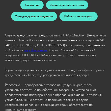
Теплый пол
Люки скрытого монтажа
Трап для душевых поддонов
Мебель и аксессуары
Сервис кредитования предоставляется ПАО Сбербанк (Генеральная
лицензия Банка России на осуществление банковских операций №
1481 от 11.08.2015 г., ИНН 7707083893) на условиях, описанных на
сайте банка
www.sberbank.ru.
Сервис "Водолей" и платежный
оператор ООО НКО «ЮМани» не несут ответственности по
вопросам предоставления сервиса.
Термины «рассрочка» и «кредит» означают виды тарифов в сервисе
кредитования Сбера, под рассрочкой понимается кредит.
Рассрочка — приобретение товара или услуги в кредит без
увеличения затрат на приобретение товара или услуги за счёт
предоставления партнёром банка (продавцом) скидки на товар или
услугу. Увеличение затрат не происходит только в случае
надлежащего исполнения заёмщиком своих обязательств по
кредитному договору.