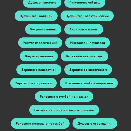
Душевая система
Гигиенический душ
П/сушитель водяной
П/сушитель электрический
Чугунные ванны
Акриловые ванны
Унитаз классический
Инсталляция унитаза
Водонагреватели
Вытяжные вентиляторы
Зеркала с подсветкой
Зеркала со шкафчиком
Зеркала без подсветки
Раковина с тумбой подвесная
Раковина с тумбой на ножках
Раковина над стиральной машинкой
Раковина накладная с тумбой
Душевые ограждения