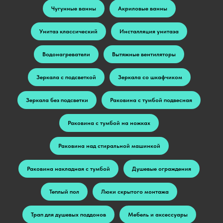
Чугунные ванны
Акриловые ванны
Унитаз классический
Инсталляция унитаза
Водонагреватели
Вытяжные вентиляторы
Зеркала с подсветкой
Зеркала со шкафчиком
Зеркала без подсветки
Раковина с тумбой подвесная
Раковина с тумбой на ножках
Раковина над стиральной машинкой
Раковина накладная с тумбой
Душевые ограждения
Теплый пол
Люки скрытого монтажа
Трап для душевых поддонов
Мебель и аксессуары