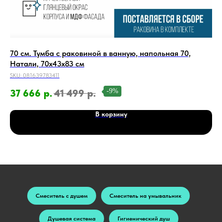
a
70 см. Тумба с раковиной в ванную, напольная 70,
70
Натали, 70х43х83 см
на
SKU:
081639783411
SKU
-9%
37 666
р.
41 499
р.
3
В корзину
Смеситель с душем
Смеситель на умывальник
Душевая система
Гигиенический душ