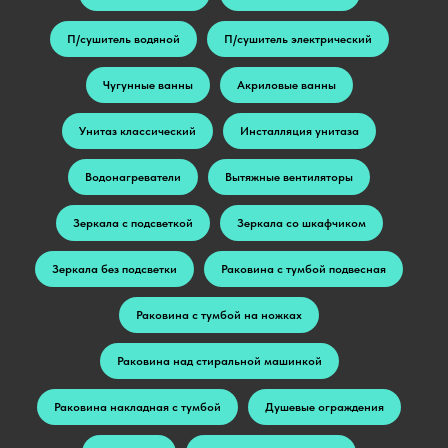
П/сушитель водяной
П/сушитель электрический
Чугунные ванны
Акриловые ванны
Унитаз классический
Инсталляция унитаза
Водонагреватели
Вытяжные вентиляторы
Зеркала с подсветкой
Зеркала со шкафчиком
Зеркала без подсветки
Раковина с тумбой подвесная
Раковина с тумбой на ножках
Раковина над стиральной машинкой
Раковина накладная с тумбой
Душевые ограждения