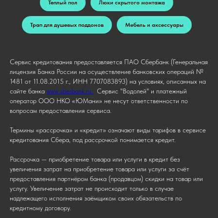
Теплый пол
Люки скрытого монтажа
Трап для душевых поддонов
Мебель и аксессуары
Сервис кредитования предоставляется ПАО Сбербанк (Генеральная
лицензия Банка России на осуществление банковских операций №
1481 от 11.08.2015 г., ИНН 7707083893) на условиях, описанных на
сайте банка
www.sberbank.ru.
Сервис "Водолей" и платежный
оператор ООО НКО «ЮМани» не несут ответственности по
вопросам предоставления сервиса.
Термины «рассрочка» и «кредит» означают виды тарифов в сервисе
кредитования Сбера, под рассрочкой понимается кредит.
Рассрочка — приобретение товара или услуги в кредит без
увеличения затрат на приобретение товара или услуги за счёт
предоставления партнёром банка (продавцом) скидки на товар или
услугу. Увеличение затрат не происходит только в случае
надлежащего исполнения заёмщиком своих обязательств по
кредитному договору.