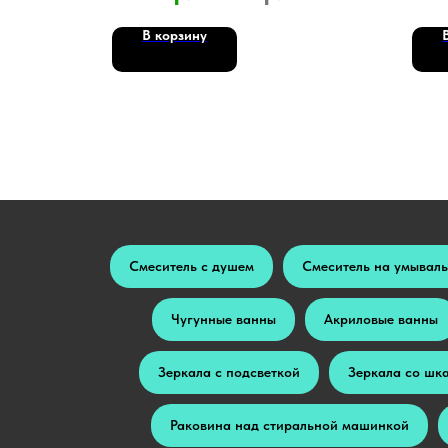
В корзину
Смеситель с душем
Смеситель на умывал
Чугунные ванны
Акриловые ванны
Зеркала с подсветкой
Зеркала со шк
Раковина над стиральной машинкой