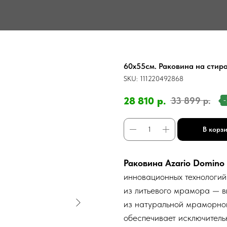
60х55см. Раковина на стир
SKU:
111220492868
28 810
р.
33 899
р.
В корз
Раковина Azario Domino
инновационных технологий
из литьевого мрамора — в
из натуральной мраморной
обеспечивает исключитель