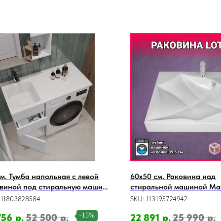
см. Тумба напольная с левой
60х50 см. Раковина над
виной под стиральную машину
стиральной машиной Mar
ge OPTIMA OP-40TUW+RAL,
111803828584
SKU:
113195724942
й
-15%
756
р.
52 500
р.
22 891
р.
25 990
р.