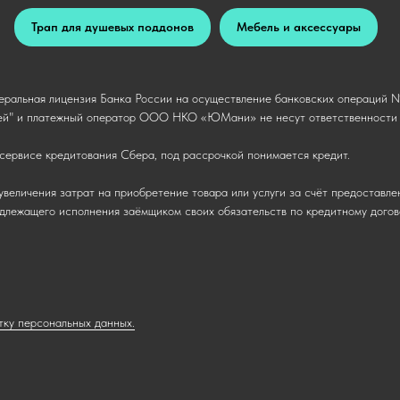
Трап для душевых поддонов
Мебель и аксессуары
ральная лицензия Банка России на осуществление банковских операций № 
й" и платежный оператор ООО НКО «ЮМани» не несут ответственности п
сервисе кредитования Сбера, под рассрочкой понимается кредит.
увеличения затрат на приобретение товара или услуги за счёт предоставле
надлежащего исполнения заёмщиком своих обязательств по кредитному догов
тку персональных данных.