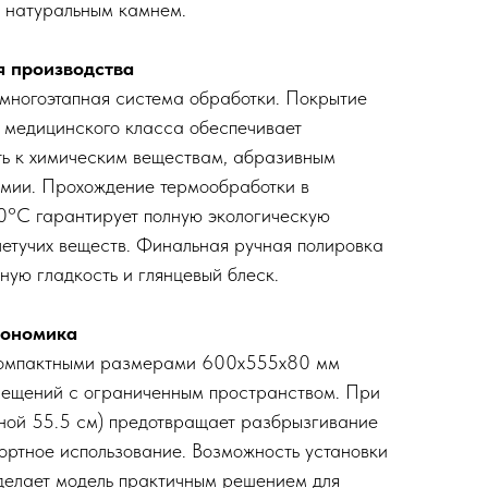
с натуральным камнем.
я производства
многоэтапная система обработки. Покрытие
» медицинского класса обеспечивает
ть к химическим веществам, абразивным
имии. Прохождение термообработки в
0°C гарантирует полную экологическую
летучих веществ. Финальная ручная полировка
ную гладкость и глянцевый блеск.
гономика
компактными размерами 600х555х80 мм
омещений с ограниченным пространством. При
иной 55.5 см) предотвращает разбрызгивание
ортное использование. Возможность установки
делает модель практичным решением для