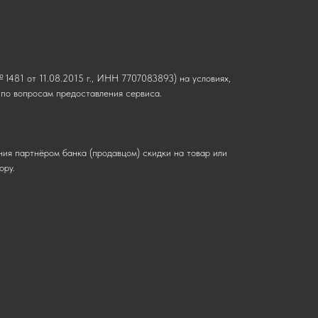
1481 от 11.08.2015 г., ИНН 7707083893) на условиях,
о вопросам предоставления сервиса.
ния партнёром банка (продавцом) скидки на товар или
ору.