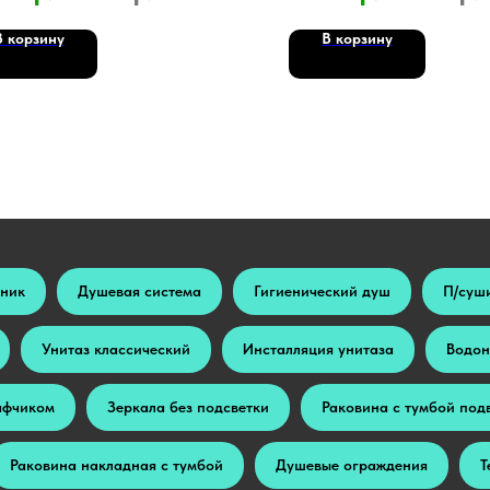
В корзину
В корзину
ьник
Душевая система
Гигиенический душ
П/суш
Унитаз классический
Инсталляция унитаза
Водон
афчиком
Зеркала без подсветки
Раковина с тумбой под
Раковина накладная с тумбой
Душевые ограждения
Т