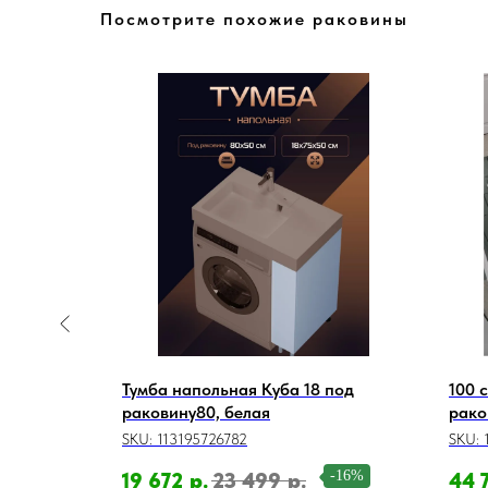
Посмотрите похожие раковины
с правой
Тумба напольная Куба 18 под
100 
ую машину
раковину80, белая
рако
UW+RAR,
Oran
SKU:
113195726782
SKU:
белы
-15%
-16%
19 672
р.
23 499
р.
44 