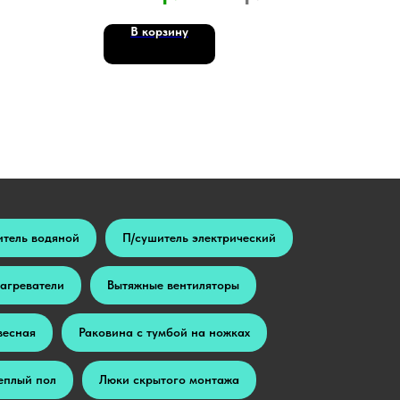
В корзину
итель водяной
П/сушитель электрический
агреватели
Вытяжные вентиляторы
весная
Раковина с тумбой на ножках
еплый пол
Люки скрытого монтажа