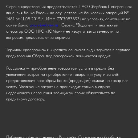
Сервис кредитования предоставляется ПАО Сбербанк (Генеральная
лицензия Банка России на осуществление банковских операций №
1481 от 11.08.2015 г., ИНН 7707083893) на условиях, описанных на
сайте банка
www.sberbank.ru.
Сервис "Водолей" и платежный
оператор ООО НКО «ЮМани» не несут ответственности по
вопросам предоставления сервиса.
Термины «рассрочка» и «кредит» означают виды тарифов в сервисе
кредитования Сбера, под рассрочкой понимается кредит.
Рассрочка — приобретение товара или услуги в кредит без
увеличения затрат на приобретение товара или услуги за счёт
предоставления партнёром банка (продавцом) скидки на товар или
услугу. Увеличение затрат не происходит только в случае
надлежащего исполнения заёмщиком своих обязательств по
кредитному договору.
Публичная оферта сервиса «Водолей». Согласие на обработку