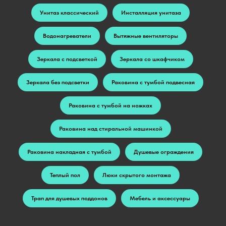
Унитаз классический
Инсталляция унитаза
Водонагреватели
Вытяжные вентиляторы
Зеркала с подсветкой
Зеркала со шкафчиком
Зеркала без подсветки
Раковина с тумбой подвесная
Раковина с тумбой на ножках
Раковина над стиральной машинкой
Раковина накладная с тумбой
Душевые ограждения
Теплый пол
Люки скрытого монтажа
Трап для душевых поддонов
Мебель и аксессуары