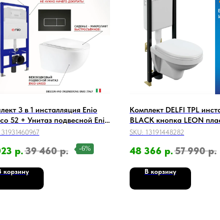
лект 3 в 1 инсталляция Enio
Комплект DELFI TPL инст
ico 52 + Унитаз подвесной Enio
BLACK кнопка LEON пла
o + кнопка черная матовая,
глянцевый
131931460967
SKU:
13191448282
товка хром Rettangolo
-6%
023
р.
39 460
р.
48 366
р.
57 990
р.
В корзину
В корзину