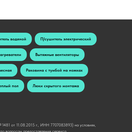
итель водяной
П/сушитель электрический
агреватели
Вытяжные вентиляторы
весная
Раковина с тумбой на ножках
еплый пол
Люки скрытого монтажа
1481 от 11.08.2015 г., ИНН 7707083893) на условиях,
о вопросам предоставления сервиса.