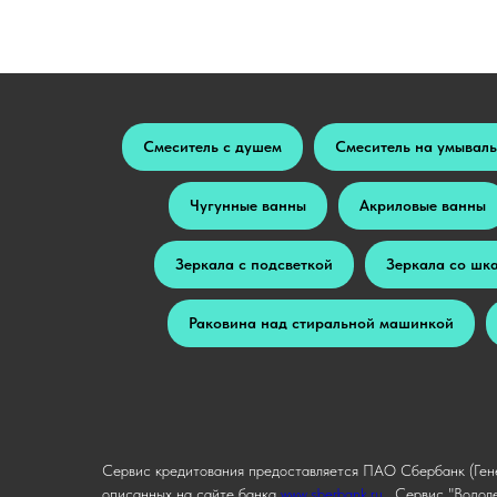
Смеситель с душем
Смеситель на умывал
Чугунные ванны
Акриловые ванны
Зеркала с подсветкой
Зеркала со шк
Раковина над стиральной машинкой
Сервис кредитования предоставляется ПАО Сбербанк (Гене
описанных на сайте банка
www.sberbank.ru.
Сервис "Водоле