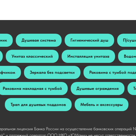
ьник
Душевая система
Гигиенический душ
П/суш
Унитаз классический
Инсталляция унитаза
Водон
афчиком
Зеркала без подсветки
Раковина с тумбой под
Раковина накладная с тумбой
Душевые ограждения
Т
Трап для душевых поддонов
Мебель и аксессуары
ральная лицензия Банка России на осуществление банковских операций № 
й" и платежный оператор ООО НКО «ЮМани» не несут ответственности п