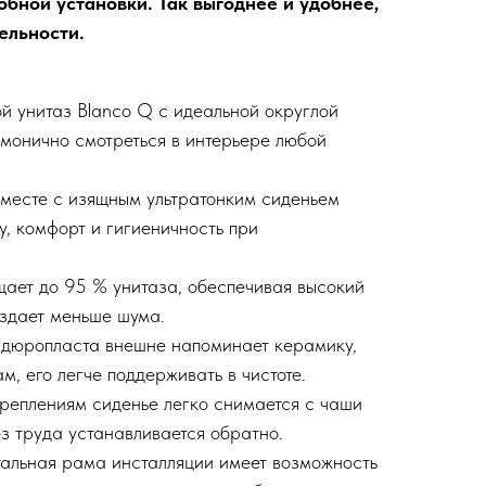
обной установки. Так выгоднее и удобнее,
ельности.
й унитаз Blanco Q с идеальной округлой
рмонично смотреться в интерьере любой
месте с изящным ультратонким сиденьем
у, комфорт и гигиеничность при
ает до 95 % унитаза, обеспечивая высокий
оздает меньше шума.
 дюропласта внешне напоминает керамику,
м, его легче поддерживать в чистоте.
реплениям сиденье легко снимается с чаши
з труда устанавливается обратно.
альная рама инсталляции имеет возможность