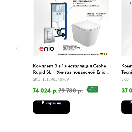
ляция с
Комплект 3 в 1 инсталляция Grohe
Комп
нитаз
Rapid SL + Унитаз подвесной Enio
Tecn
 черный
Binario C + кнопка хром
Unic
SKU:
131398548969
SKU:
окан
-12%
-7%
74 024
р.
79 780
р.
37 
В корзину