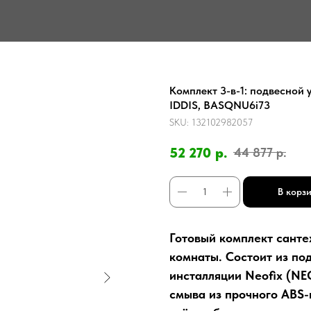
Комплект 3-в-1: подвесной 
IDDIS, BASQNU6i73
SKU:
132102982057
52 270
р.
44 877
р.
В корз
Готовый комплект сантех
комнаты. Состоит из по
инсталляции Neofix (NE
смыва из прочного ABS-