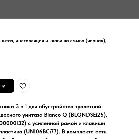
унитаз, инсталляция и клавиша смыва (черная),
ину
ники 3 в 1 для обустройства туалетной
двесного унитаза Blanco Q (BLQNDSEi25),
O0000I32) с усиленной рамой и клавиши
пластика (UNI06BCi77). В комплекте есть