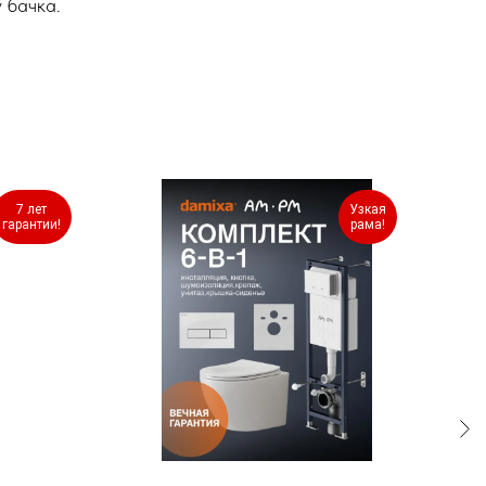
 бачка.
7 лет
Узкая
гарантии!
рама!