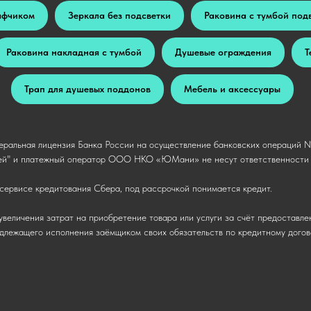
афчиком
Зеркала без подсветки
Раковина с тумбой под
Раковина накладная с тумбой
Душевые ограждения
Т
Трап для душевых поддонов
Мебель и аксессуары
ральная лицензия Банка России на осуществление банковских операций № 
й" и платежный оператор ООО НКО «ЮМани» не несут ответственности п
сервисе кредитования Сбера, под рассрочкой понимается кредит.
увеличения затрат на приобретение товара или услуги за счёт предоставле
надлежащего исполнения заёмщиком своих обязательств по кредитному догов