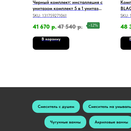
комплект
Черный комплект: инсталляция с
Комп
унитазом комплект 5 в 1 унитаз
BLAC
eFit L
подвесной безободковый черный
глян
SKU:
131759271061
SKU:
ковый,
-2%
-12%
41 670
р.
47 540
р.
48 
с
ция
В корзину
Смеситель с душем
Смеситель на умывал
Чугунные ванны
Акриловые ванны