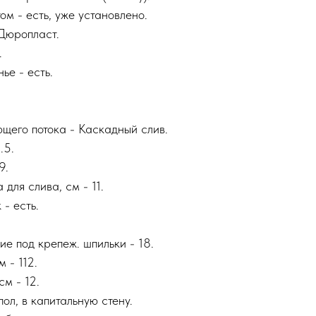
м - есть, уже установлено.
Дюропласт.
.
ье - есть.
его потока - Каскадный слив.
.5.
9.
для слива, см - 11.
- есть.
е под крепеж. шпильки - 18.
 - 112.
м - 12.
пол, в капитальную стену.