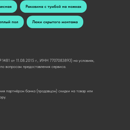
весная
Раковина с тумбой на ножках
еплый пол
Люки скрытого монтажа
1481 от 11.08.2015 г., ИНН 7707083893) на условиях,
о вопросам предоставления сервиса.
ния партнёром банка (продавцом) скидки на товар или
ору.