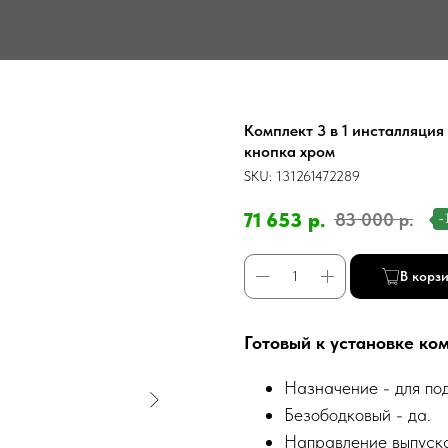
Комплект 3 в 1 инсталляция 
кнопка хром
SKU:
131261472289
71 653
р.
83 000
р.
-
В корз
Готовый к установке ко
Назначение - для под
Безободковый - да.
Направление выпуска 