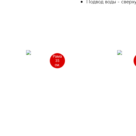
Подвод воды - сверху
Рама
35
см.