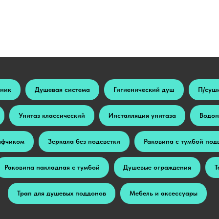
ьник
Душевая система
Гигиенический душ
П/суш
Унитаз классический
Инсталляция унитаза
Водон
афчиком
Зеркала без подсветки
Раковина с тумбой под
Раковина накладная с тумбой
Душевые ограждения
Т
Трап для душевых поддонов
Мебель и аксессуары