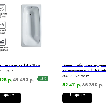
а Ресса чугун 150x70 см
Ванна Сибирячка чугунн
эмалированная 170x75x44
21Л82619563
ручками цвет белый
SKU:
21Л92476519
-18%
428
р.
49 490
р.
82 411
р.
85 390
р.
В корзину
В корзину