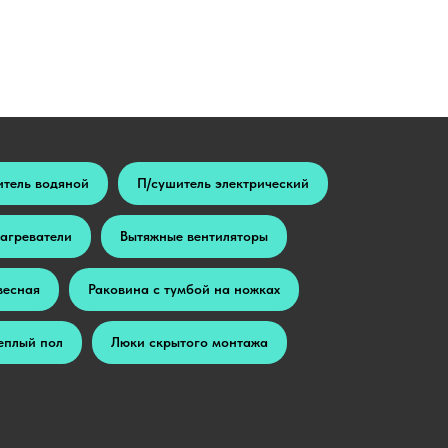
итель водяной
П/сушитель электрический
агреватели
Вытяжные вентиляторы
весная
Раковина с тумбой на ножках
еплый пол
Люки скрытого монтажа