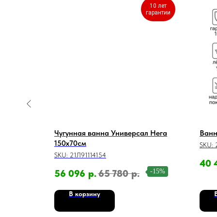
10 лет
гарантии
иверсал
Чугунная ванна Универсал Нега
Ванн
 170x70см
150x70см
SKU:
SKU:
21Л91114154
40 
-6%
-15%
56 096
р.
65 780
р.
В корзину