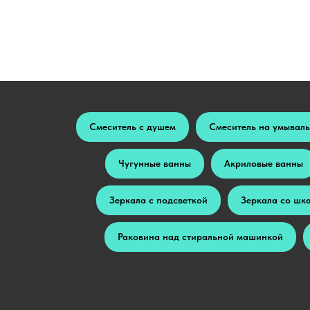
Смеситель с душем
Смеситель на умывал
Чугунные ванны
Акриловые ванны
Зеркала с подсветкой
Зеркала со шк
Раковина над стиральной машинкой