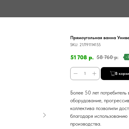
Прямоугольная ванна Униве
SKU:
21Л91114155
51 708
р.
58 760
р.
-
В корз
Более 50 лет потребитель
оборудование, прогрессив
коллектива позволили дос
благодаря использованию 
производства.