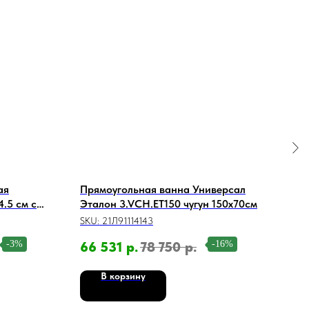
ая
Прямоугольная ванна Универсал
Нож
.5 см с
Эталон 3.VCH.ET150 чугун 150x70см
Уни
SKU:
21Л91114143
SKU:
2 7
-3%
-16%
66 531
р.
78 750
р.
В корзину