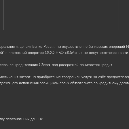
ральная лицензия Банка России на осуществление банковских операций № 
й" и платежный оператор ООО НКО «ЮМани» не несут ответственности п
сервисе кредитования Сбера, под рассрочкой понимается кредит.
увеличения затрат на приобретение товара или услуги за счёт предоставле
надлежащего исполнения заёмщиком своих обязательств по кредитному догов
тку персональных данных.