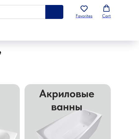
Favorites
Cart
е