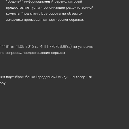
"Водолей" информационный сервис, который
предоставляет услуги организации ремонта ванной
комнаты "под ключ". Все работы на объектах
заказчика производятся партнерами сервиса.
1481 от 11.08.2015 г., ИНН 7707083893) на условиях,
о вопросам предоставления сервиса.
ния партнёром банка (продавцом) скидки на товар или
ору.