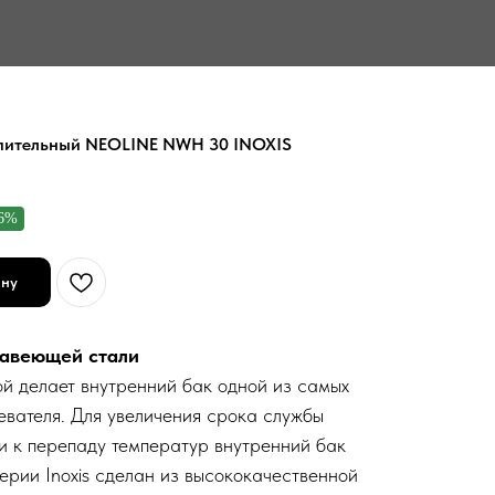
опительный NEOLINE NWH 30 INOXIS
6%
ину
жавеющей стали
ой делает внутренний бак одной из самых
евателя. Для увеличения срока службы
и к перепаду температур внутренний бак
ерии Inoxis сделан из высококачественной