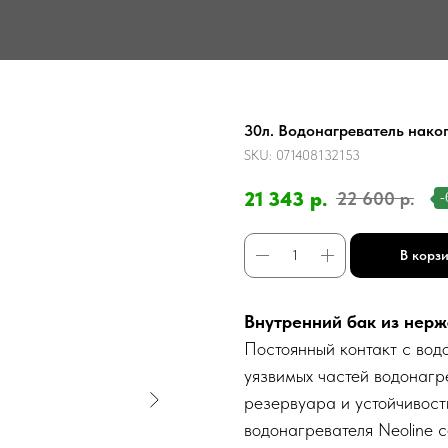
30л. Водонагреватель нак
SKU:
071408132153
21 343
р.
22 600
р.
-
В корз
Внутренний бак из нер
Постоянный контакт с вод
уязвимых частей водонагр
резервуара и устойчивост
водонагревателя Neoline с