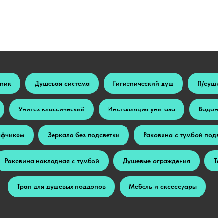
ьник
Душевая система
Гигиенический душ
П/суш
Унитаз классический
Инсталляция унитаза
Водон
афчиком
Зеркала без подсветки
Раковина с тумбой под
Раковина накладная с тумбой
Душевые ограждения
Т
Трап для душевых поддонов
Мебель и аксессуары