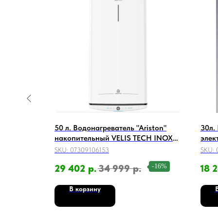
50 л. Водонагреватель "Ariston"
30л.
льный
накопительный VELIS TECH INOX
элек
WH-SP50-
PW ABSE 50, белый
(30л
SKU:
07309106153
SKU:
-25%
-16%
29 402
р.
34 999
р.
18 
В корзину