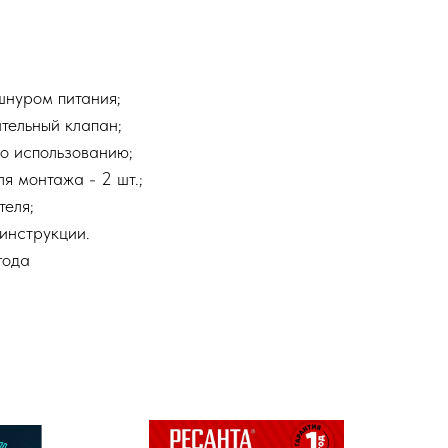
шнуром питания;
тельный клапан;
о использованию;
я монтажа - 2 шт.;
теля;
инструкции.
года