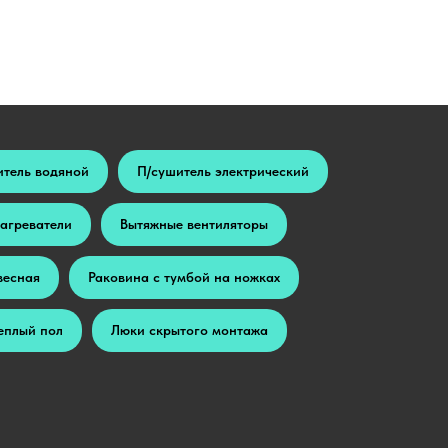
итель водяной
П/сушитель электрический
агреватели
Вытяжные вентиляторы
весная
Раковина с тумбой на ножках
еплый пол
Люки скрытого монтажа