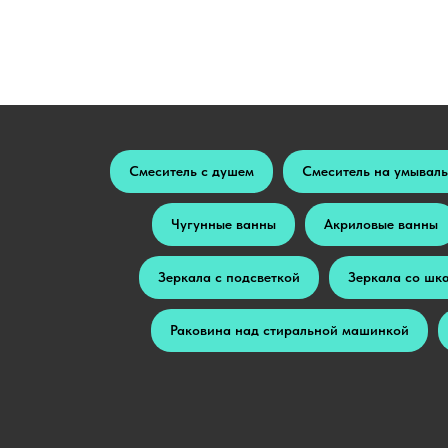
Смеситель с душем
Смеситель на умывал
Чугунные ванны
Акриловые ванны
Зеркала с подсветкой
Зеркала со шк
Раковина над стиральной машинкой