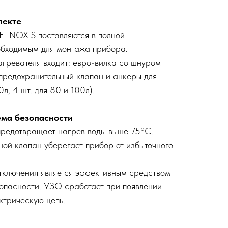
лекте
 INOXIS поставляются в полной
обходимым для монтажа прибора.
агревателя входит: евро-вилка со шнуром
предохранительный клапан и анкеры для
л, 4 шт. для 80 и 100л).
ема безопасности
предотвращает нагрев воды выше 75°C.
ной клапан уберегает прибор от избыточного
тключения является эффективным средством
опасности. УЗО сработает при появлении
ектрическую цепь.